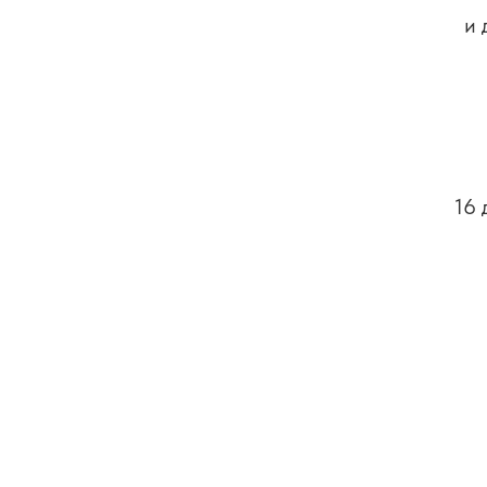
и 
16 