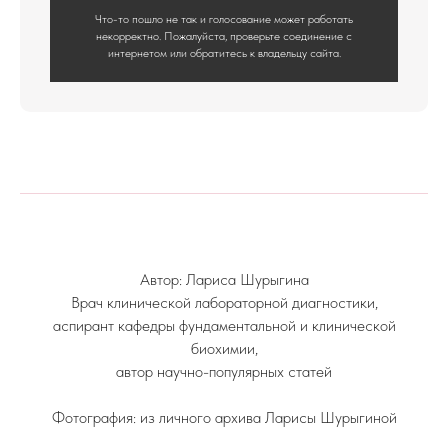
Что-то пошло не так и голосование может работать
некорректно. Пожалуйста, проверьте соединение с
интернетом или обратитесь к владельцу сайта.
Автор: Лариса Шурыгина
Врач клинической лабораторной диагностики,
аспирант кафедры фундаментальной и клинической
биохимии,
автор научно-популярных статей
Фотография: из личного архива Ларисы Шурыгиной